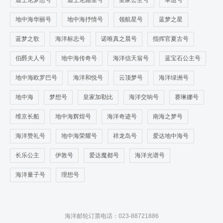
迪士尼梦想号
迪士尼愿望号
皇家公主号
幸运号
地中海华丽号
地中海抒情号
领航星号
蓝梦之星
蓝梦之歌
海洋标志号
诺唯真之晨号
指挥官夏古号
伯爵夫人号
地中海传奇号
海洋信天翁号
蓝宝石公主号
地中海欧罗巴号
海洋和悦号
云顶梦号
海洋绿洲号
地中海
梦想号
皇家加勒比
海洋交响号
赛琳娜号
维京长船
地中海辉煌号
海洋奇迹号
南海之梦号
海洋赞礼号
地中海荣耀号
祥龙岛号
爱达地中海号
长乐公主
伊敦号
爱达魔都号
海洋光谱号
海洋量子号
理想号
海洋邮轮订票电话：023-88721886