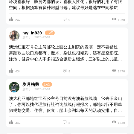
环境都很好，舱房内部的设计都很人性化，很好的利用了有限
空间，根据预算有多种房型可选，建议最好是选在中间楼层，
太高可能摇晃感比较强烈对易晕船的游客不太友好，餐饮设施



包含各种各样的免费、付费餐厅，自助餐厅不受拘束自由挑选
247
9
1960
菜式，用餐高峰可能会挤，主餐厅可以先预定好位置到点去，
服务生都很热情。
my_in939
Lv5
发布于：2025-12-01
澳洲红宝石号公主号邮轮上面公主剧院的表演一定不要错过，
舞蹈歌曲脱口秀都有，魔术、杂技也很精彩，还有星空影院、
泳池，健身中心人不多很适合饭后去锻炼，三岁以上的儿童可
以办理托管服务。



434
9
1470
岁月枯荣
Lv3
发布于：2025-12-01
澳大利亚邮轮红宝石公主号目前没有澳新航线哦，它去旧金山
了，你可以找代理旅行社咨询航线行程报名，邮轮出行不用单
独规划交通、住宿、伙食，船上会列出每天的活动安排，自己
根据需求前往参加，你只管选好线路出行航次订票就行了。



342
8
1830