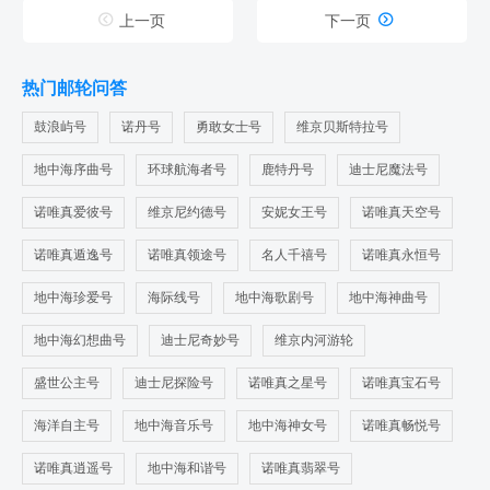


上一页
下一页
热门邮轮问答
鼓浪屿号
诺丹号
勇敢女士号
维京贝斯特拉号
地中海序曲号
环球航海者号
鹿特丹号
迪士尼魔法号
诺唯真爱彼号
维京尼约德号
安妮女王号
诺唯真天空号
诺唯真遁逸号
诺唯真领途号
名人千禧号
诺唯真永恒号
地中海珍爱号
海际线号
地中海歌剧号
地中海神曲号
地中海幻想曲号
迪士尼奇妙号
维京内河游轮
盛世公主号
迪士尼探险号
诺唯真之星号
诺唯真宝石号
海洋自主号
地中海音乐号
地中海神女号
诺唯真畅悦号
诺唯真逍遥号
地中海和谐号
诺唯真翡翠号