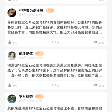
守护着为爱诠释
Lv4
发布于：2025-12-01
菲律宾红宝石号公主号邮轮的食宿体验很好，公主邮轮的服务
餐饮口碑一直以来都广受好评，这艘邮轮是在08年就下水的运
营经验丰富，内部装饰精致大气。船上大部分舱位都带阳台，
还有一系列娱乐公共设施。有多个餐厅供应餐食，地平线餐厅



二十四小时供应美食，还有提供正餐服务比如意大利美食、海
340
9
2023
鲜、牛排等餐厅。
伯牙绝弦
Lv5
发布于：2025-12-01
澳洲游轮红宝石公主号现在去北美洲运营夏威夷、阿拉斯加航
线了，它所属公主邮轮旗下，这个品牌的邮轮在市场上的口碑
一直不错，旗下的大多数都是老船性价比高，走的航线丰富，
餐饮口味也很迎合我们中国人。住宿的话反正是分舱型，越贵



的硬件设施各方面就越好，自己根据预算和住宿习惯选择即
300
8
1519
可。船上有各种水上、运动设施，还有孩子的专属区域。
岁月枯荣
Lv3
发布于：2025-12-01
总的来说澳洲邮轮红宝石公主号性价比不错，食物质量和住宿