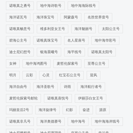
诺唯真之勇号
地中海诗歌号
地中海海际线号
海洋诺瓦号
海洋珠宝号
阿蒙森号
名胜世界壹号
诺唯真畅意号
维多利亚女王号
海洋魅丽号
太阳公主号
碧海公主号
诺唯真珠宝号
名人星座号
地中海华彩号
迪士尼幻想号
银海晨曦号
海平线号
诺唯真太阳号
女神
地中海鸿图号
麦哲伦探索号
至尊公主号
明月
云彩
心灵
红宝石公主号
迎风
海洋自由号
海洋圣歌号
诗雨
海洋航行者号
麦哲伦探索号邮轮
诺唯真喜悦号
伊丽莎白女王号
玛丽皇后2号
海洋旋律号
幻影
奋进
源原
诺唯真非凡号
海洋奥德赛号
地中海号
地中海海岸线号