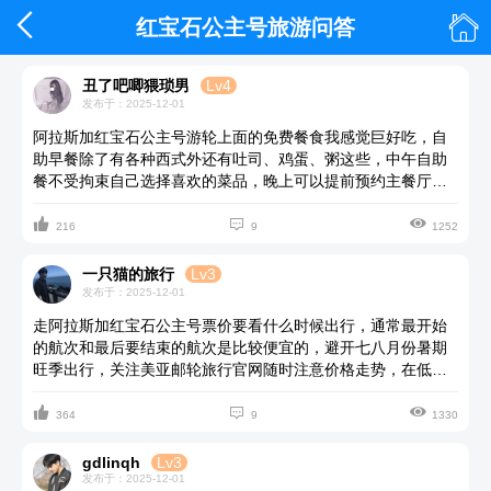


红宝石公主号旅游问答
丑了吧唧猥琐男
Lv4
发布于：2025-12-01
阿拉斯加红宝石公主号游轮上面的免费餐食我感觉巨好吃，自
助早餐除了有各种西式外还有吐司、鸡蛋、粥这些，中午自助
餐不受拘束自己选择喜欢的菜品，晚上可以提前预约主餐厅，
服务生态度很友好，喜酒的朋友可以提前购买酒水套餐比单点



划算很多，船上活动很多不用担心无聊，有图书馆，剧场表
216
9
1252
演、脱口秀，健身、泳池等，每天基本上七点起床十一点才睡
觉。
一只猫的旅行
Lv3
发布于：2025-12-01
走阿拉斯加红宝石公主号票价要看什么时候出行，通常最开始
的航次和最后要结束的航次是比较便宜的，避开七八月份暑期
旺季出行，关注美亚邮轮旅行官网随时注意价格走势，在低谷
期的时候早点预定，或者是蹲下看看有没有早鸟促销。



364
9
1330
gdlinqh
Lv3
发布于：2025-12-01