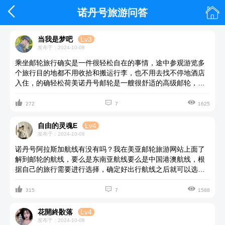


诺丹号旅游问答
当我是梦吧
Lv3
发布于：2024-10-08
乘坐邮轮旅行确实是一件很轻松自在的事情，途中参观游览多
个旅行目的地都不用收拾和搬运行李，也不用去找不停地酒店
入住，的确轻松荷美诺丹号邮轮是一艘很舒适的高级邮轮，有
不同的航线可以选择，其中14天13晚的航线（新+泰+柬+越）



是能够去到不同的国家感受不同的文化，船上还有完善的设备
272
7
1625
设施以及不同的餐饮选择，可以到美亚邮轮旅游网站上面作进
一步的了解。
自由的灵魂E
Lv4
发布于：2024-10-08
诺丹号阿拉斯加航线有没有吗？我在美亚邮轮旅游网站上面了
解到邮轮的航线，要么是东南亚航线要么是中国港澳航线，根
据自己的旅行需要进行选择，确定好出行航线之后就可以选择
一个合适的房型了，在邮轮上面有好几种房型可以入住，其中



相对来说更加经济实惠的是内舱房，这个房间还有单人房的
315
7
1588
哈，一个人出行也是很便利的。
花開終贁落
Lv4
发布于：2024-10-08