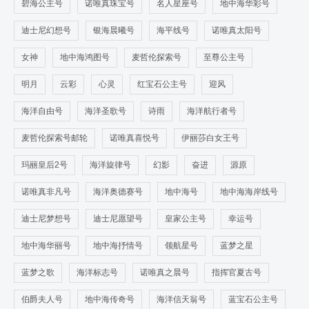
碧海公主号
诺唯真珠宝号
名人星座号
地中海华彩号
迪士尼幻想号
银海晨曦号
海平线号
诺唯真太阳号
女神
地中海鸿图号
麦哲伦探索号
至尊公主号
明月
云彩
心灵
红宝石公主号
迎风
海洋自由号
海洋圣歌号
诗雨
海洋航行者号
麦哲伦探索号邮轮
诺唯真喜悦号
伊丽莎白女王号
玛丽皇后2号
海洋旋律号
幻影
奋进
源原
诺唯真非凡号
海洋奥德赛号
地中海号
地中海海岸线号
迪士尼梦想号
迪士尼愿望号
皇家公主号
幸运号
地中海华丽号
地中海抒情号
领航星号
蓝梦之星
蓝梦之歌
海洋标志号
诺唯真之晨号
指挥官夏古号
伯爵夫人号
地中海传奇号
海洋信天翁号
蓝宝石公主号