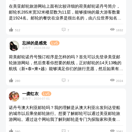
在美亚邮轮旅游网站上面有比较详细的荷美邮轮诺丹号简介，
邮轮长285米宽32米楼层数为11层，能够接纳的最大游客数量
是1924名。邮轮的餐饮在业界是很出名的，由八位世界知名厨
师以及葡萄酒和烈酒专家组成的烹饪委员会，带来的不同凡响



的美食一定会是超级赞的味蕾体验，关于特色餐厅的收费最好
512
7
1632
还是问一问相关的工作人员。
忘掉的是感觉
Lv5
发布于：2024-08-02
荷美邮轮诺丹号预订程序是怎样的吗？首先可以先登录美亚邮
轮旅游网站，然后查看你想要的航线，正好邮轮的14天13晚的
航线（新+泰+柬+越）能够满足你们的旅行意愿，然后如果有不
同的航次的话可以根据自己的实际情况选定一个出行时间，接



着就是很重要的房型选择了，这个关系到在旅行中能不能更好
280
7
2024
地休息。
一袭红衣
Lv5
发布于：2024-07-01
诺丹号澳大利亚邮轮吗？我的理解是从澳大利亚出发到达登船
的城市以后乘坐邮轮旅行。想要了解邮轮可以通过美亚邮轮旅
游网站。通过这个网站我了解到邮轮是专门为探险家和美食家
以及音乐爱好者打造的高级邮轮，邮轮的总吨位是82318吨，



最大的载客量是1924名，能够提供的航线选择有好几种，每个
580
7
2061