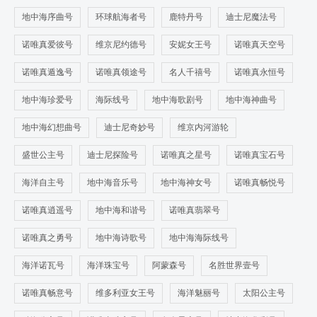
地中海序曲号
环球航海者号
鹿特丹号
迪士尼魔法号
诺唯真爱彼号
维京尼约德号
安妮女王号
诺唯真天空号
诺唯真遁逸号
诺唯真领途号
名人千禧号
诺唯真永恒号
地中海珍爱号
海际线号
地中海歌剧号
地中海神曲号
地中海幻想曲号
迪士尼奇妙号
维京内河游轮
盛世公主号
迪士尼探险号
诺唯真之星号
诺唯真宝石号
海洋自主号
地中海音乐号
地中海神女号
诺唯真畅悦号
诺唯真逍遥号
地中海和谐号
诺唯真翡翠号
诺唯真之勇号
地中海诗歌号
地中海海际线号
海洋诺瓦号
海洋珠宝号
阿蒙森号
名胜世界壹号
诺唯真畅意号
维多利亚女王号
海洋魅丽号
太阳公主号