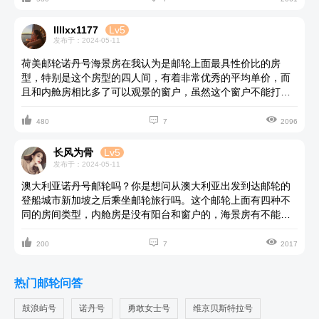
航线的航期都还挺长的。
llllxx1177
Lv5
发布于：2024-05-11
荷美邮轮诺丹号海景房在我认为是邮轮上面最具性价比的房
型，特别是这个房型的四人间，有着非常优秀的平均单价，而
且和内舱房相比多了可以观景的窗户，虽然这个窗户不能打开
但是能够在房间里面看看外面的大海就够了。船上内舱房也是



很实惠的一种选择，入住人数相同的情况内舱房的价格是很喜
480
7
2096
人的，可以到美亚邮轮旅游网站上面对比一下。
长风为骨
Lv5
发布于：2024-05-11
澳大利亚诺丹号邮轮吗？你是想问从澳大利亚出发到达邮轮的
登船城市新加坡之后乘坐邮轮旅行吗。这个邮轮上面有四种不
同的房间类型，内舱房是没有阳台和窗户的，海景房有不能打
开的观景窗，阳台房有独立的观景阳台，套房呢就是船上最宽



敞设施更加完善的房型，这些房间的具体差价建议通过美亚邮
200
7
2017
轮旅游查询更为准确。
热门邮轮问答
鼓浪屿号
诺丹号
勇敢女士号
维京贝斯特拉号