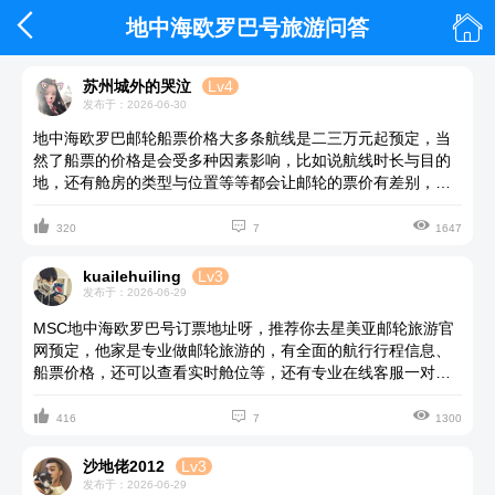


地中海欧罗巴号旅游问答
苏州城外的哭泣
Lv4
发布于：2026-06-30
地中海欧罗巴邮轮船票价格大多条航线是二三万元起预定，当
然了船票的价格是会受多种因素影响，比如说航线时长与目的
地，还有舱房的类型与位置等等都会让邮轮的票价有差别，你
想要查询到最准确的票价，我建议你直接登录星美亚邮轮旅游



平台选定航线和房型等进行查询。这个平台我经常用，很靠
320
7
1647
谱。
kuailehuiling
Lv3
发布于：2026-06-29
MSC地中海欧罗巴号订票地址呀，推荐你去星美亚邮轮旅游官
网预定，他家是专业做邮轮旅游的，有全面的航行行程信息、
船票价格，还可以查看实时舱位等，还有专业在线客服一对一
服务。MSC地中海欧罗巴号船票并非完全一价全包，票价通常



包含了国际段往返的国际飞机票及境内外的机场建设税、还有
416
7
1300
住宿以及指定餐厅用餐服务、娱乐演出和儿童俱乐部等核心服
务，但不包含船上的酒水套餐、部分特色餐厅和购物等附加项
沙地佬2012
Lv3
目。MSC地中海欧罗巴号的航线很丰富，基本为长航线，比较
发布于：2026-06-29