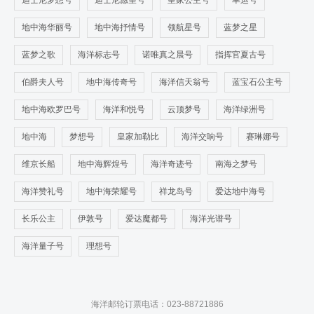
迪士尼梦想号
迪士尼愿望号
皇家公主号
幸运号
地中海华丽号
地中海抒情号
领航星号
蓝梦之星
蓝梦之歌
海洋标志号
诺唯真之晨号
指挥官夏古号
伯爵夫人号
地中海传奇号
海洋信天翁号
蓝宝石公主号
地中海欧罗巴号
海洋和悦号
云顶梦号
海洋绿洲号
地中海
梦想号
皇家加勒比
海洋交响号
赛琳娜号
维京长船
地中海辉煌号
海洋奇迹号
南海之梦号
海洋赞礼号
地中海荣耀号
祥龙岛号
爱达地中海号
长乐公主
伊敦号
爱达魔都号
海洋光谱号
海洋量子号
理想号
海洋邮轮订票电话：023-88721886