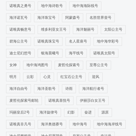
诺唯真之勇号
地中海诗歌号
地中海海际线号
海洋诺瓦号
海洋珠宝号
阿蒙森号
名胜世界壹号
诺唯真畅意号
维多利亚女王号
海洋魅丽号
太阳公主号
碧海公主号
诺唯真珠宝号
名人星座号
地中海华彩号
迪士尼幻想号
银海晨曦号
海平线号
诺唯真太阳号
女神
地中海鸿图号
麦哲伦探索号
至尊公主号
明月
云彩
心灵
红宝石公主号
迎风
海洋自由号
海洋圣歌号
诗雨
海洋航行者号
麦哲伦探索号邮轮
诺唯真喜悦号
伊丽莎白女王号
玛丽皇后2号
海洋旋律号
幻影
奋进
源原
诺唯真非凡号
海洋奥德赛号
地中海号
地中海海岸线号