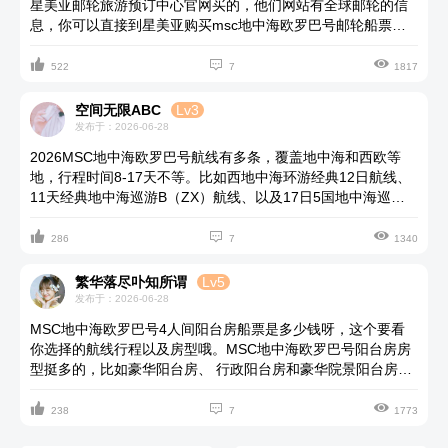
星美亚邮轮旅游预订中心官网买的，他们网站有全球邮轮的信
息，你可以直接到星美亚购买msc地中海欧罗巴号邮轮船票，
而且他家早鸟票优惠力度也是比较大的。另外邮轮上面的房间



一般是分为内舱/海景/阳台房和套房四类，可根据自己的预算喜
522
7
1817
好选择。个人觉得阳台房很舒适的，房间里面有私人阳台，私
密性好，能随时看海，纵向海上休闲时光。
空间无限ABC
Lv3
发布于：2026-06-28
2026MSC地中海欧罗巴号航线有多条，覆盖地中海和西欧等
地，行程时间8-17天不等。比如西地中海环游经典12日航线、
11天经典地中海巡游B（ZX）航线、以及17日5国地中海巡游
+海蚀洞+西葡全景深度之旅SH航线行程等，最短的行程是8天7



晚西地中海航线（热那亚出发）。你可以去星美亚邮轮旅游预
286
7
1340
定中心官网产看地中海欧罗巴号航线行程以及预定船票。他家
专做邮轮旅游近20年了，服务热情专业细致，船票价格也是比
繁华落尽卟知所谓
Lv5
较优惠的，还会协助规划行程等。
发布于：2026-06-28
MSC地中海欧罗巴号4人间阳台房船票是多少钱呀，这个要看
你选择的航线行程以及房型哦。MSC地中海欧罗巴号阳台房房
型挺多的，比如豪华阳台房、 行政阳台房和豪华院景阳台房
等。我上次和老公去蜜月旅行住的是豪华阳台房双人间，船票



是人均3w＋。房间里面的床是舒适的双人床，可转换成两张单
238
7
1773
人床（应要求提供）。关于地中海欧罗巴号具体房型票价你可