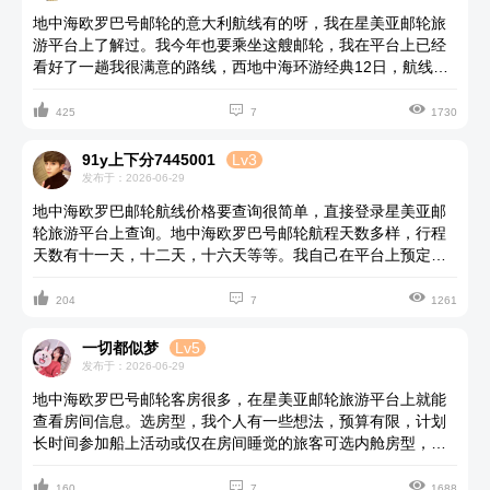
好玩经典的航线有西地中海环游经典 12 日（SZXJJ），17日5
地中海欧罗巴号邮轮的意大利航线有的呀，我在星美亚邮轮旅
国 地中海巡游+海蚀洞+西葡全景深度之旅 SH航线等。
游平台上了解过。我今年也要乘坐这艘邮轮，我在平台上已经
看好了一趟我很满意的路线，西地中海环游经典12日，航线会
串联意大利，马耳他，西班牙，法国等，可以一次邮轮旅行就



能感受到多国风情，人均三万多元就能住阳台房，我觉得很不
425
7
1730
错了。地中海欧罗巴号邮轮航线挺多的，你自己到平台上查看
一下。
91y上下分7445001
Lv3
发布于：2026-06-29
地中海欧罗巴邮轮航线价格要查询很简单，直接登录星美亚邮
轮旅游平台上查询。地中海欧罗巴号邮轮航程天数多样，行程
天数有十一天，十二天，十六天等等。我自己在平台上预定的
是十二天的西地中海环游经典行程，可以游玩到很多个国家，



有意大利，西班牙，法国等，预定的房型不同，票价会有差
204
7
1261
距，最低的人均票价是三万多元起。我查看了这艘邮轮的餐厅
介绍，餐厅还挺多的，有经典的美式牛排馆，极具亚洲风味的
一切都似梦
Lv5
海渡铁板烧等。我很期待我的这次邮轮旅行。
发布于：2026-06-29
地中海欧罗巴号邮轮客房很多，在星美亚邮轮旅游平台上就能
查看房间信息。选房型，我个人有一些想法，预算有限，计划
长时间参加船上活动或仅在房间睡觉的旅客可选内舱房型，希
望看到自然光和海景，但不需要私人阳台的旅客可选海景房；



追求放松私密空间，喜欢足不出户就能享受海景，晒太阳的旅
160
7
1688