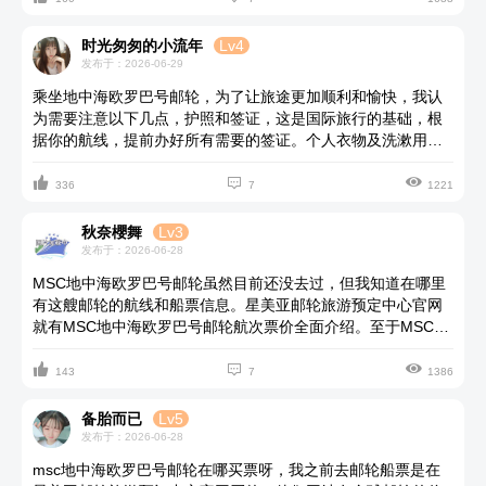
客选阳台房；追求极致舒适和尊享服务且预算充足的旅客，套
房是你的首选。对于两人同行，选择哪一种房型主要取决于您
时光匆匆的小流年
Lv4
的旅行习惯和预算。希望能帮到你哦。
发布于：2026-06-29
乘坐地中海欧罗巴号邮轮，为了让旅途更加顺利和愉快，我认
为需要注意以下几点，护照和签证，这是国际旅行的基础，根
据你的航线，提前办好所有需要的签证。个人衣物及洗漱用
品，地中海早晚温差大，建议带外套。还需要准备信用卡，现



金等。在邮轮上，每天会有日报。上面会详细列出所有餐厅娱
336
7
1221
乐活动的开放时间和具体的安排，你可以根据它来规划行程。
更多详细的邮轮信息，注意事项你可以到星美亚邮轮旅游平台
秋奈櫻舞
Lv3
查询，咨询。
发布于：2026-06-28
MSC地中海欧罗巴号邮轮虽然目前还没去过，但我知道在哪里
有这艘邮轮的航线和船票信息。星美亚邮轮旅游预定中心官网
就有MSC地中海欧罗巴号邮轮航次票价全面介绍。至于MSC地
中海欧罗巴号预订攻略，你可以直接去联系他们网站的在线客



服哦，他们会根据你的出行计划和预算推荐适合的行程，协助
143
7
1386
一步一步完成船票预定,而且出票很快，付完款后最快10分钟就
能收到电子船票，快捷又省心。
备胎而已
Lv5
发布于：2026-06-28
msc地中海欧罗巴号邮轮在哪买票呀，我之前去邮轮船票是在