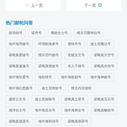
以到星美亚邮轮旅游官网去咨询他们客服，他家票价真实透


上一页
下一页
明，还能享受专属优惠以及查看实时舱位等信息。 另外MSC地
中海欧罗巴号船上有13个餐饮场所，有六家特色餐厅和三个充
足的餐厅自助餐，主要是以西餐为主，但会提供米饭、面条等
热门邮轮问答
基础主食
鼓浪屿号
诺丹号
勇敢女士号
维京贝斯特拉号
地中海序曲号
环球航海者号
鹿特丹号
迪士尼魔法号
诺唯真爱彼号
维京尼约德号
安妮女王号
诺唯真天空号
诺唯真遁逸号
诺唯真领途号
名人千禧号
诺唯真永恒号
地中海珍爱号
海际线号
地中海歌剧号
地中海神曲号
地中海幻想曲号
迪士尼奇妙号
维京内河游轮
盛世公主号
迪士尼探险号
诺唯真之星号
诺唯真宝石号
海洋自主号
地中海音乐号
地中海神女号
诺唯真畅悦号
诺唯真逍遥号
地中海和谐号
诺唯真翡翠号