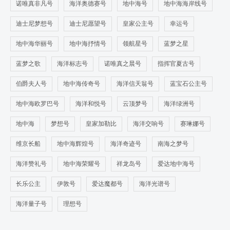
诺唯真非凡号
海洋奥德赛号
地中海号
地中海海岸线号
迪士尼梦想号
迪士尼愿望号
皇家公主号
幸运号
地中海华丽号
地中海抒情号
领航星号
蓝梦之星
蓝梦之歌
海洋标志号
诺唯真之晨号
指挥官夏古号
伯爵夫人号
地中海传奇号
海洋信天翁号
蓝宝石公主号
地中海欧罗巴号
海洋和悦号
云顶梦号
海洋绿洲号
地中海
梦想号
皇家加勒比
海洋交响号
赛琳娜号
维京长船
地中海辉煌号
海洋奇迹号
南海之梦号
海洋赞礼号
地中海荣耀号
祥龙岛号
爱达地中海号
长乐公主
伊敦号
爱达魔都号
海洋光谱号
海洋量子号
理想号