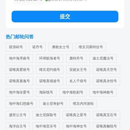
提交
热门邮轮问答
鼓浪屿号
诺丹号
勇敢女士号
维京贝斯特拉号
地中海序曲号
环球航海者号
鹿特丹号
迪士尼魔法号
诺唯真爱彼号
维京尼约德号
安妮女王号
诺唯真天空号
诺唯真遁逸号
诺唯真领途号
名人千禧号
诺唯真永恒号
地中海珍爱号
海际线号
地中海歌剧号
地中海神曲号
地中海幻想曲号
迪士尼奇妙号
维京内河游轮
盛世公主号
迪士尼探险号
诺唯真之星号
诺唯真宝石号
海洋自主号
地中海音乐号
地中海神女号
诺唯真畅悦号