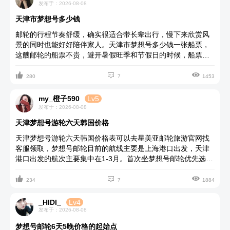
型更是优选。
发布于：2026-08-08
天津市梦想号多少钱
邮轮的行程节奏舒缓，确实很适合带长辈出行，慢下来欣赏风
景的同时也能好好陪伴家人。天津市梦想号多少钱一张船票，
这艘邮轮的船票不贵，避开暑假旺季和节假日的时候，船票价
格最低仅1400元左右/人起，但这艘邮轮最近的航线是在上海登



船的哦。最新的航线价格可以去星美亚邮轮旅游预订中心网站
280
7
1453
上看。梦想号邮轮船票建议提前30天以上预订，旺季出行最好
是提前2-3个月订票，早订价格更划算，也能订到心仪的房型。
my_橙子590
Lv5
我去年年中休假也去了梦想号邮轮，船上的各种设施齐全，服
发布于：2026-08-08
务也很细致，海景视野开阔，傍晚吹着海风看日落氛围感拉
天津梦想号游轮六天韩国价格
满。远离了城市喧嚣，沉浸式享受海上慢时光，心情无比的愉
悦。
天津梦想号游轮六天韩国价格表可以去星美亚邮轮旅游官网找
客服领取，梦想号邮轮目前的航线主要是上海港口出发，天津
港口出发的航次主要集中在1-3月。首次坐梦想号邮轮优先选阳
台房，独立阳台通风好，能随时看海景，住着舒适不压抑。如



果预算紧可选海景房；内舱房船票价格低，是全船最实惠的房
234
7
1884
型但没窗，很适合喜欢在船上玩各种娱乐设施只回房睡觉的朋
友。船吃饭有免费餐厅（主餐厅及自助餐厅），费用是含在船
_HIDI_
Lv4
票里，每天三餐和甜品果汁都不用额外付钱；仅特色餐厅和酒
发布于：2026-08-08
水需自费。
梦想号邮轮6天5晚价格的起始点