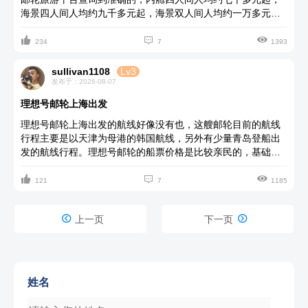
海景四人间人均约九千多元起，海景双人间人均约一万多元
起，VIP海景套房人均约四万多元起。票价含住宿、三餐等费



用。如想了解的更清楚详细可在平台上咨询客服。
234
7
1393
sullivan1108
Lv3
发布于：2026-08-07
理想号邮轮上海出发
理想号邮轮上海出发的航线好像没有也，这艘邮轮目前的航线
行程主要是以天津为母港的韩国航线，另外有少量青岛登船出
发的航线行程。理想号邮轮的船票价格是比较亲民的，基础房
型价格最低是1600左右/人起，很受欢迎的阳台房价格也只想要



3000左右/人。关于理想号邮轮的航线和船票价格你可以直接在
121
7
1185
星美亚邮轮旅游预订官网上去查看，这个网站上面信息全面真
实，而且订票也有早鸟票。


上一页
下一页
姓名