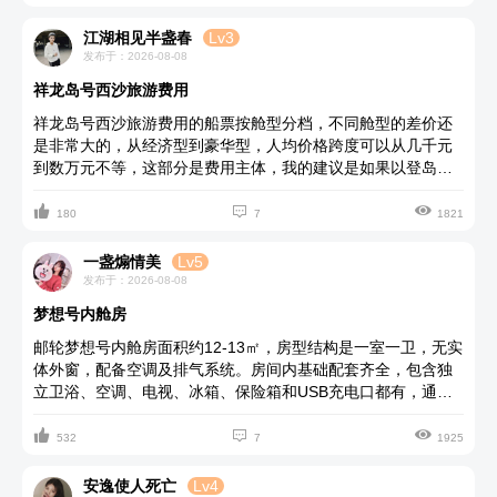
感觉整个世界都安静下来，傍晚去7楼吃个露天的星空火锅，简
直不要太安逸，热气腾腾的火锅烫煮着各种各样新鲜的食材，
江湖相见半盏春
Lv3
再和家人聊聊天，话话家常，真的很开心。
发布于：2026-08-08
祥龙岛号西沙旅游费用
祥龙岛号西沙旅游费用的船票按舱型分档，不同舱型的差价还
是非常大的，从经济型到豪华型，人均价格跨度可以从几千元
到数万元不等，这部分是费用主体，我的建议是如果以登岛游
玩为主，对住宿要求不高，内舱房型绝对是可以的，追求景观



体验的朋友可选海景房，如果是纪念日或是高端出行，直接选
180
7
1821
套房，能为你提供极致体验。祥龙岛号邮轮的更多信息可在星
美亚邮轮旅游平台查看。
一盏煽情美
Lv5
发布于：2026-08-08
梦想号内舱房
邮轮梦想号内舱房面积约12-13㎡，房型结构是一室一卫，无实
体外窗，配备空调及排气系统。房间内基础配套齐全，包含独
立卫浴、空调、电视、冰箱、保险箱和USB充电口都有，通风
系统好。更加详细的介绍你可以去星美亚邮轮旅游官网查看，



这个网站上邮轮的信息全面。理想号邮轮内舱房价格亲民，特
532
7
1925
别适合白天喜欢逛甲板和体验各类娱乐项目，仅晚间回房休息
的游客。对于看重性价比、出行预算有限的朋友来说，这款房
安逸使人死亡
Lv4