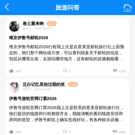


旅游问答
卷土重来哟
Lv3
发布于：2026-08-09
维京伊敦号邮轮2026
维京伊敦号邮轮2026行程我上次是在星美亚邮轮旅行社上面预
定的，他们那个网站很方便，可以查到很多关于邮轮的信息，
包括从哪里出发，去游玩哪些地方，还有邮轮的设施都能看
到，房间内的布置也能看得一清二楚，方便我们做出选择。伊



敦号邮轮确实是高端大气上档次，作为一艘国际化的海轮，品
264
7
1250
质感十足，我们在船上的无边泳池去漫游，看着远处宽广的大
海，心情十分舒畅，在池畔餐吧吃的那顿晚餐也十分美味，阳
泛白记忆里拾过期的笑
Lv4
光透过玻璃洒在餐厅，我们一边吃着现烤的烧烤，喝着精酿啤
发布于：2026-08-09
酒，非常的开心呢。
伊敦号游轮官网订票2026
伊敦号游轮官网订票2026我上次是联系的星美亚邮轮旅行社，
他们提供的线路和行程都很齐全，我能清晰的看到线路安排和
房间的造型，伊敦号邮轮上确实也很好玩，有各种娱乐设施，
我和姐妹还去美容美发中心烫了个头发，价格也和岸上商店差



不多，那个无边际泳池游泳真的很爽，看着远处茫茫的大海，
240
7
1683