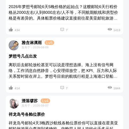
2026年梦想号邮轮6天5晚价格的起始点？这艘邮轮6天行程价
格丛2000左右/人到8000左右/人不等，不同航期航线和房型价
格是有差异的。具体船票价格建议直接前往星美亚邮轮旅游官
网查询，他家有该邮轮全年的的具体航线、各航次价格与实时



余位。梦想号邮轮登船整体流程非常简单，按指引操作即可，
434
7
1413
全程仅需几步，首先就是办理行李托运及登船手续，通过安检
与海关后，即可使用房卡登船了。梦想号邮轮的娱乐设施主打
雅含淋漓雨
Lv5
中西融合娱乐，覆盖演艺、运动亲子和休闲社交，魅力大剧院
发布于：2026-08-08
每晚杂技、歌舞、魔术和音乐剧轮演；露天星空影院大屏放映
梦想号几点出发
电影；还有海景健身房及天际运动场，青少年娱乐场等，每日
也会安排免费的太极拳晨练、舞蹈培训和儿童手绘等活动。
离职后去邮轮放松甚至可以说是理想选择。海上没有信号网
络，工作消息自然静音，心安理得放空，把 KPI、压力和人际
关系暂时留在岸上。梦想号目前的航线行程是上海港口登船
的，邮轮离岗启航时间是15:00左右，不同的航线行程可能会纯



在差异，所以梦想号几点出发的准确时间你可以提前去星美亚
414
7
1844
邮轮旅游官网联客服确认。另外登船当天建议至少提前1.5-2小
时到达港口比较合适，预留出充足的时间办理行李托运、通关
湮落缪苏
Lv4
安检和登船手续，不用赶时间。如果是首次乘坐邮轮，熟悉流
发布于：2026-08-07
程也需要额外时间，提前到可以避免慌乱。
祥龙岛号各舱位票价
祥龙岛号邮轮4天3晚西沙航线各舱位票价你可以直接在星美亚
邮轮旅游平台查询到准确的，内舱四人间人均约七千多元起，