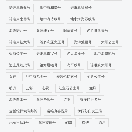
诺唯真逍遥号
地中海和谐号
诺唯真翡翠号
诺唯真之勇号
地中海诗歌号
地中海海际线号
海洋诺瓦号
海洋珠宝号
阿蒙森号
名胜世界壹号
诺唯真畅意号
维多利亚女王号
海洋魅丽号
太阳公主号
碧海公主号
诺唯真珠宝号
名人星座号
地中海华彩号
迪士尼幻想号
银海晨曦号
海平线号
诺唯真太阳号
女神
地中海鸿图号
麦哲伦探索号
至尊公主号
明月
云彩
心灵
红宝石公主号
迎风
海洋自由号
海洋圣歌号
诗雨
海洋航行者号
麦哲伦探索号邮轮
诺唯真喜悦号
伊丽莎白女王号
玛丽皇后2号
海洋旋律号
幻影
奋进
源原